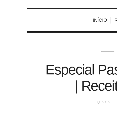
INÍCIO
Especial P
| Recei
QUARTA-FEIR