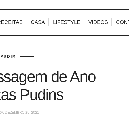
RECEITAS
CASA
LIFESTYLE
VIDEOS
CON
PUDIM
assagem de Ano
tas Pudins
A, DEZEMBRO 29, 2021