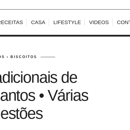
RECEITAS
CASA
LIFESTYLE
VIDEOS
CON
S • BISCOITOS
dicionais de
antos • Várias
estões